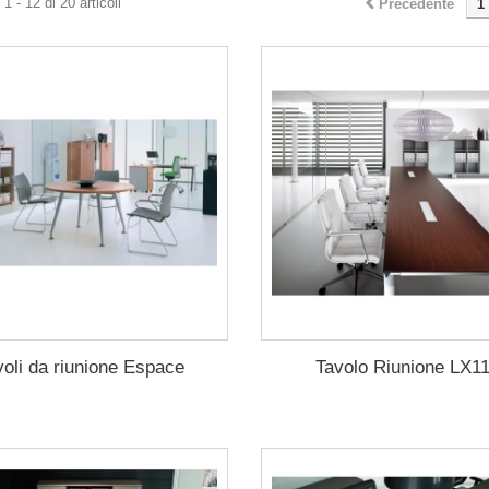
1 - 12 di 20 articoli
Precedente
1
voli da riunione Espace
Tavolo Riunione LX1