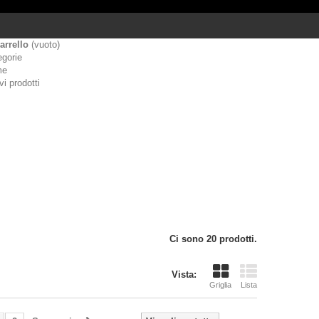
arrello
(vuoto)
egorie
me
i prodotti
Ci sono 20 prodotti.
Vista:
Griglia
Lista