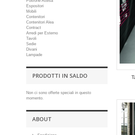
Poltrone Attesa
Espositori
Mobili
Contenitori
Contenitori Alea
Contract
Arredi per Esterno
Tavoli
Sedie
Divani
Lampade
PRODOTTI IN SALDO
T
Non ci sono offerte speciali in questo
momento.
ABOUT