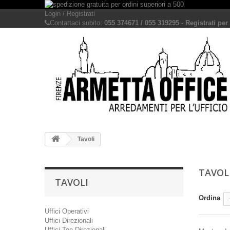
Login / Registrati
Contattaci subito:
055 374671 / 055 319295 - Registrati per 
Tavoli
TAVOL
TAVOLI
Ordina
Uffici Operativi
Uffici Direzionali
Uffici Top Direzionali