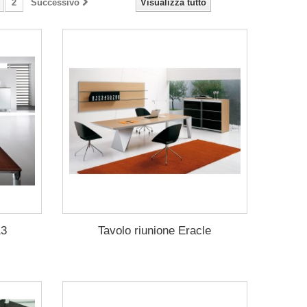
2
Successivo
Visualizza tutto
13
Tavolo riunione Eracle