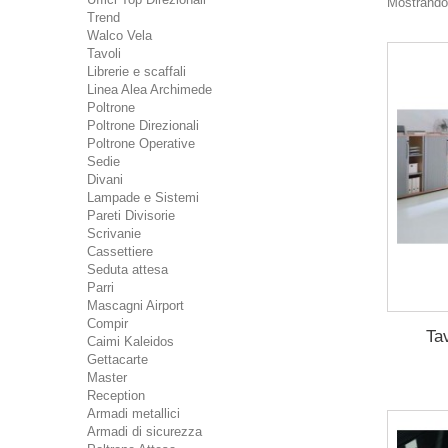
Mostrando 
Trend
Walco Vela
Tavoli
Librerie e scaffali
Linea Alea Archimede
Poltrone
Poltrone Direzionali
Poltrone Operative
Sedie
Divani
Lampade e Sistemi
Pareti Divisorie
Scrivanie
Cassettiere
Seduta attesa
Parri
Mascagni Airport
Compir
Ta
Caimi Kaleidos
Gettacarte
Master
Reception
Armadi metallici
Armadi di sicurezza