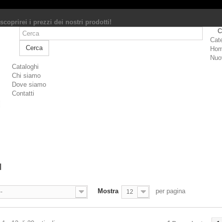
scoprirei i prezzi dei nostri prodotti!
C
Cat
Cerca
Ho
Nuov
Cataloghi
Chi siamo
Dove siamo
Contatti
I
Mostra
per pagina
--
12