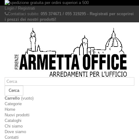
Login / Registrati
Contattaci subito:
055 374671 / 055 319295 - Registrati per scoprirei
i prezzi dei nostri prodotti!
Cerca
Carrello
(vuoto)
Categorie
Home
Nuovi prodotti
Cataloghi
Chi siamo
Dove siamo
Contatti