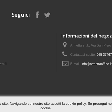
Seguici
Informazioni del negoz
Armetta s.r.l., Via San Piero
Contattaci subito:
055 37467
onali
E-mail:
info@armettaoffice.it
o sito. Navigando sul nostro sito accetti la cookie policy. Se prosegui nel
cookie.