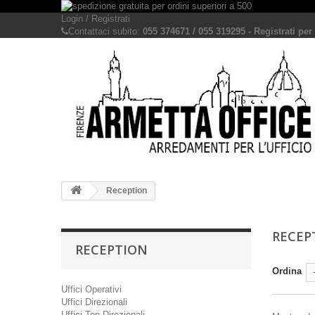
Login / Registrati
Contattaci subito:
055 374671 / 055 319295 - Registrati per 
Reception
RECEP
RECEPTION
Ordina
Uffici Operativi
Uffici Direzionali
Uffici Top Direzionali