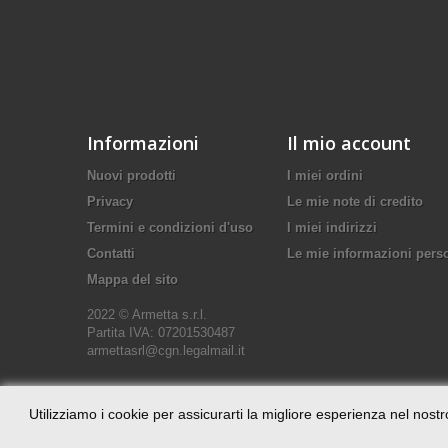
Informazioni
Il mio account
Nuovi prodotti
I miei ordini
Privacy
Le mie note di credito
Termini e condizioni d'uso
I miei indirizzi
Contatti
Le mie informazioni pers
Mappa del sito
2022 © Armetta s.r.l.
Partita IVA: 07201530487
armettasrl@cgn.legalmail.it
Utilizziamo i cookie per assicurarti la migliore esperienza nel nostr