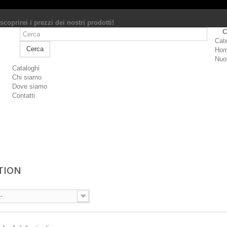
scoprirei i prezzi dei nostri prodotti!
C
Cat
Cerca
Ho
Nuov
Cataloghi
Chi siamo
Dove siamo
Contatti
TION
--