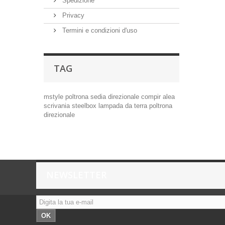
Spedizione
Privacy
Termini e condizioni d'uso
TAG
mstyle
poltrona
sedia
direzionale
compir
alea
scrivania
steelbox
lampada da terra
poltrona
direzionale
NEWSLETTER
OK