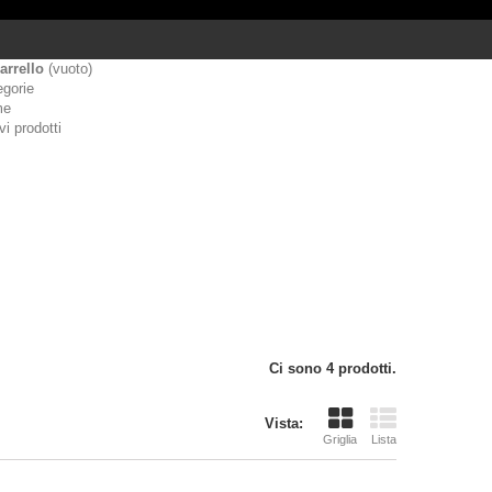
arrello
(vuoto)
egorie
me
i prodotti
Ci sono 4 prodotti.
Vista:
Griglia
Lista