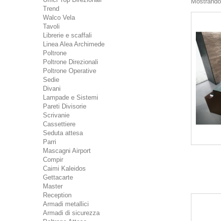
Mostrando 1
Trend
Walco Vela
Tavoli
Librerie e scaffali
Linea Alea Archimede
Poltrone
Poltrone Direzionali
Poltrone Operative
Sedie
Divani
Lampade e Sistemi
Pareti Divisorie
Scrivanie
Cassettiere
Seduta attesa
Parri
Mascagni Airport
Compir
Caimi Kaleidos
Gettacarte
Master
Reception
Armadi metallici
Armadi di sicurezza