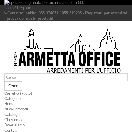
Login / Registrati
Contattaci subito:
055 374671 / 055 319295 - Registrati per scoprirei
i prezzi dei nostri prodotti!
Cerca
Carrello
(vuoto)
Categorie
Home
Nuovi prodotti
Cataloghi
Chi siamo
Dove siamo
Contatti