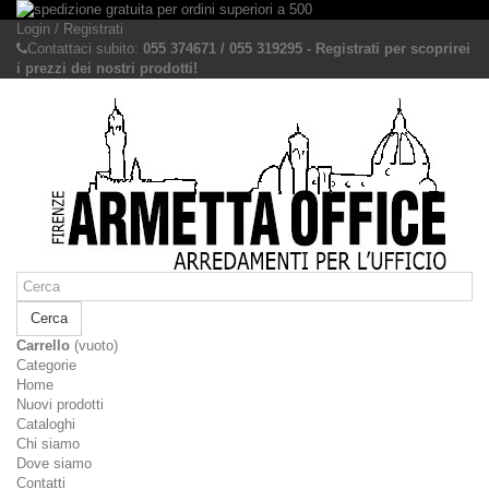
Login / Registrati
Contattaci subito:
055 374671 / 055 319295 - Registrati per scoprirei
i prezzi dei nostri prodotti!
Cerca
Carrello
(vuoto)
Categorie
Home
Nuovi prodotti
Cataloghi
Chi siamo
Dove siamo
Contatti