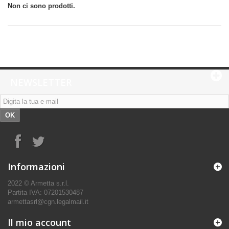
Non ci sono prodotti.
NEWSLETTER
OK
Informazioni
2022 © Armetta s.r.l.
Partita IVA: 07201530487
armettasrl@cgn.legalmail.it
Il mio account