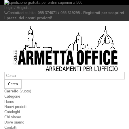
Login / Registrati
Contattaci subito:
055 374671 / 055 319295 - Registrati per scoprirei
i prezzi dei nostri prodotti!
Cerca
Carrello
(vuoto)
Categorie
Home
Nuovi prodotti
Cataloghi
Chi siamo
Dove siamo
Contatti