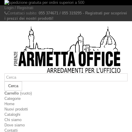
Login / Registrati
Contattaci subito:
055 374671 / 055 319295 - Registrati per scoprirei
i prezzi dei nostri prodotti!
Cerca
Carrello
(vuoto)
Categorie
Home
Nuovi prodotti
Cataloghi
Chi siamo
Dove siamo
Contatti