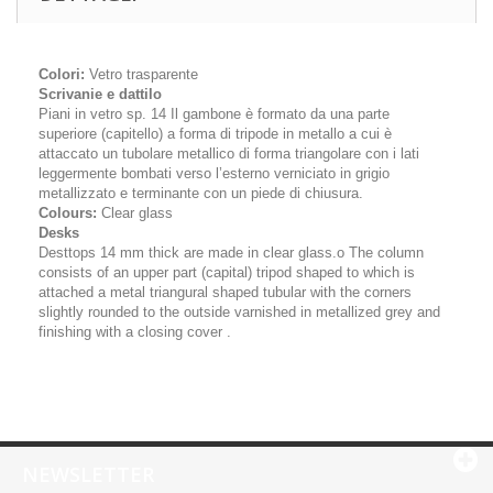
Colori:
Vetro trasparente
Scrivanie e dattilo
Piani in vetro sp. 14 Il gambone è formato da una parte
superiore (capitello) a forma di tripode in metallo a cui è
attaccato un tubolare metallico di forma triangolare con i lati
leggermente bombati verso l’esterno verniciato in grigio
metallizzato e terminante con un piede di chiusura.
Colours:
Clear glass
Desks
Desttops 14 mm thick are made in clear glass.o The column
consists of an upper part (capital) tripod shaped to which is
attached a metal triangural shaped tubular with the corners
slightly rounded to the outside varnished in metallized grey and
finishing with a closing cover .
NEWSLETTER