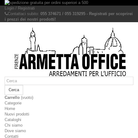
Login / Registrati
Contattaci subito:
055 374671 / 055 319295 - Registrati per scoprirei
i prezzi dei nostri prodotti!
Cerca
Carrello
(vuoto)
Categorie
Home
Nuovi prodotti
Cataloghi
Chi siamo
Dove siamo
Contatti